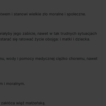
twem i stanowi wielkie zło moralne i społeczne.
wiałyby jego zabicie, nawet w tak trudnych sytuacjach
arać się ratować życie obojga: i matki i dziecka.
armu, wody i pomocy medycznej ciężko choremu, nawet
ym i moralnym.
 zakłóca więź małżeńską.