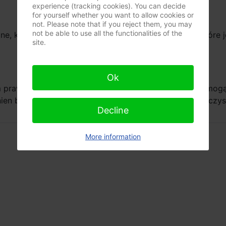
experience (tracking cookies). You can decide
for yourself whether you want to allow cookies or
not. Please note that if you reject them, you may
not be able to use all the functionalities of the
e, kochające się małżeństwo kobiety i mężczyzny, które 
site.
Ok
ym prawem i pierwszym obowiązkiem rodziców, którzy mo
ien być oparty na wartościach moralnych: promować czyst
Decline
More information